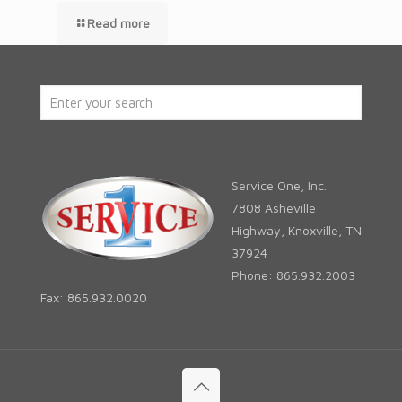
Read more
Service One, Inc.
7808 Asheville
Highway, Knoxville, TN
37924
Phone: 865.932.2003
Fax: 865.932.0020