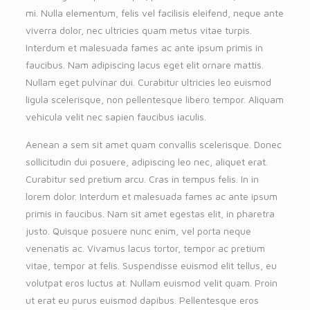
mi. Nulla elementum, felis vel facilisis eleifend, neque ante
viverra dolor, nec ultricies quam metus vitae turpis.
Interdum et malesuada fames ac ante ipsum primis in
faucibus. Nam adipiscing lacus eget elit ornare mattis.
Nullam eget pulvinar dui. Curabitur ultricies leo euismod
ligula scelerisque, non pellentesque libero tempor. Aliquam
vehicula velit nec sapien faucibus iaculis.
Aenean a sem sit amet quam convallis scelerisque. Donec
sollicitudin dui posuere, adipiscing leo nec, aliquet erat.
Curabitur sed pretium arcu. Cras in tempus felis. In in
lorem dolor. Interdum et malesuada fames ac ante ipsum
primis in faucibus. Nam sit amet egestas elit, in pharetra
justo. Quisque posuere nunc enim, vel porta neque
venenatis ac. Vivamus lacus tortor, tempor ac pretium
vitae, tempor at felis. Suspendisse euismod elit tellus, eu
volutpat eros luctus at. Nullam euismod velit quam. Proin
ut erat eu purus euismod dapibus. Pellentesque eros