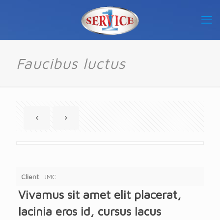
Faucibus luctus
Warning
: Attempt to read property "post_excerpt" on null in
/home/pyrinc/Service_One/wp-content/themes/betheme/includes/content-single-portfolio.php
on line
198
Client
JMC
Vivamus sit amet elit placerat,
lacinia eros id, cursus lacus