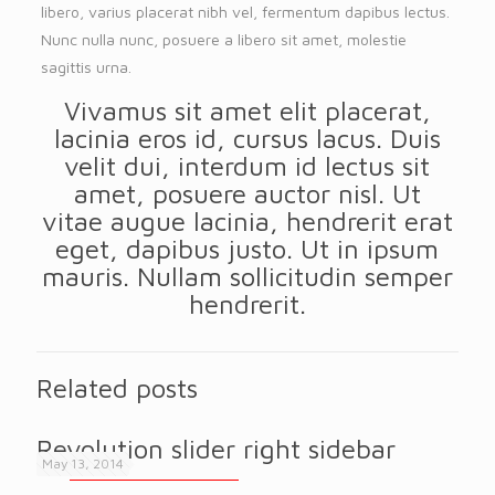
libero, varius placerat nibh vel, fermentum dapibus lectus.
Nunc nulla nunc, posuere a libero sit amet, molestie
sagittis urna.
Vivamus sit amet elit placerat,
lacinia eros id, cursus lacus. Duis
velit dui, interdum id lectus sit
amet, posuere auctor nisl. Ut
vitae augue lacinia, hendrerit erat
eget, dapibus justo. Ut in ipsum
mauris. Nullam sollicitudin semper
hendrerit.
Related posts
Warning
: Attempt to read property "post_excerpt" on null in
/home/pyrinc/Service_One/wp-content/themes/betheme/includes/content-single-portfolio.php
on line
334
Revolution slider right sidebar
May 13, 2014