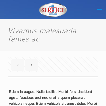
Vivamus malesuada
fames ac
Warning
: Attempt to read property "post_excerpt" on null in
/home/pyrinc/Service_One/wp-content/themes/betheme/includes/content-single-portfolio.php
on line
198
Etiam in augue. Nulla facilisi. Morbi felis tincidunt
eget, faucibus orci nec erat a quam placerat
vehicula neque. Etiam vehicula sit amet dolor. Morbi